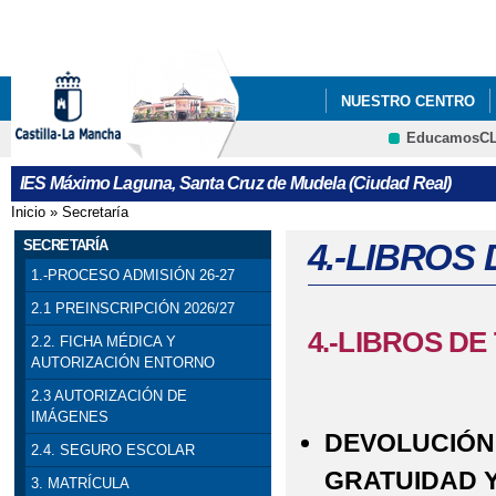
Pa
co
pri
NUESTRO CENTRO
EducamosC
DEPARTAMENTOS
IES Máximo Laguna, Santa Cruz de Mudela (Ciudad Real)
Inicio
»
Secretaría
Se encuentra usted aquí
SECRETARÍA
4.-LIBROS
1.-PROCESO ADMISIÓN 26-27
2.1 PREINSCRIPCIÓN 2026/27
4.-LIBROS DE
2.2. FICHA MÉDICA Y
AUTORIZACIÓN ENTORNO
2.3 AUTORIZACIÓN DE
IMÁGENES
DEVOLUCIÓN 
2.4. SEGURO ESCOLAR
GRATUIDAD Y
3. MATRÍCULA