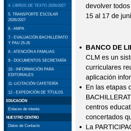
devolver todos 
4. LIBROS DE TEXTO 2026/2027
15 al 17 de jun
5. TRANSPORTE ESCOLAR
2026/2027
6.- AMPA
7.- EVALUACIÓN BACHILLERATO
Y PAU 25-26
BANCO DE LI
8.- ATENCIÓN A FAMILIAS
CLM es un sist
9.- DOCUMENTOS SECRETARÍA
curriculares re
10.- INFORMACIÓN PARA
EDITORIALES
aplicación inf
11.-LICITACIÓN CAFETERÍA
En las etapas 
12.- EXPEDICIÓN DE TÍTULOS
BACHILLERATO,
EDUCACIÓN
centros educat
Enlaces de interés
concertados qu
NUESTRO CENTRO
La PARTICIPA
Datos de Contacto