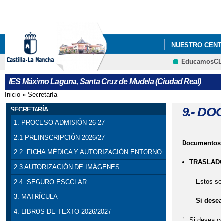
NUESTRO CEN
EducamosC
- PADLET DE R
IES Máximo Laguna, Santa Cruz de Mudela (Ciudad Real)
Inicio
»
Secretaría
Se encuentra usted aquí
9.- D
SECRETARÍA
1.-PROCESO ADMISIÓN 26-27
2.1 PREINSCRIPCIÓN 2026/27
Documentos 
2.2. FICHA MÉDICA Y AUTORIZACIÓN ENTORNO
TRASLAD
2.3 AUTORIZACIÓN DE IMÁGENES
Estos son l
2.4. SEGURO ESCOLAR
3. MATRÍCULA
Si desea tr
4. LIBROS DE TEXTO 2026/2027
Si desea c