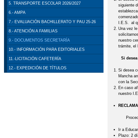
5. TRANSPORTE ESCOLAR 2026/2027
siguiente d
establezca
6.- AMPA
comenzado 
7.- EVALUACIÓN BACHILLERATO Y PAU 25-26
I.E.S. al 
Una vez le
8.- ATENCIÓN A FAMILIAS
solicitarn
nuestro cen
9.- DOCUMENTOS SECRETARÍA
trámite, el
10.- INFORMACIÓN PARA EDITORIALES
Si desea tr
11.-LICITACIÓN CAFETERÍA
12.- EXPEDICIÓN DE TÍTULOS
Si desea c
Mancha anu
con la Sec
En caso af
nuestro I.
RECLAMA
Procedimiento
Ir a Educa
Plazo: 2 dí