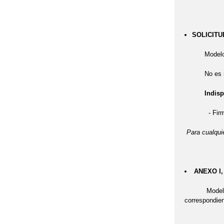
SOLICITU
Modelo para
No es necesa
Indispe
- Firma de l
Para cualquie
ANEXO I, 
Modelo para 
correspondien