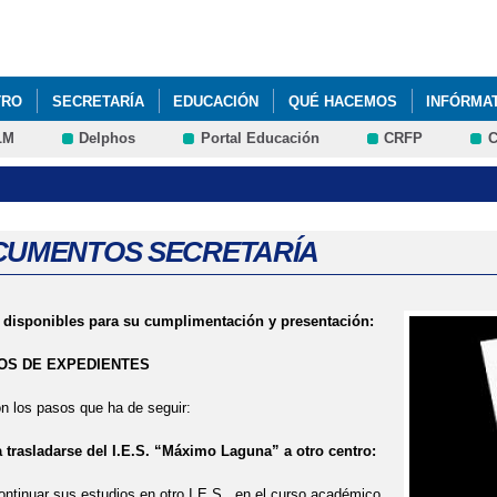
Pasar al
contenido
principal
TRO
SECRETARÍA
EDUCACIÓN
QUÉ HACEMOS
INFÓRMA
LM
Delphos
Portal Educación
CRFP
C
ADIO Y TV DE IES MÁXIMO LAGUNA
OCUMENTOS SECRETARÍA
disponibles para su cumplimentación y presentación:
OS DE EXPEDIENTES
os pasos que ha de seguir:
asladarse del I.E.S. “Máximo Laguna” a otro centro:
ontinuar sus estudios en otro I.E.S. en el curso académico