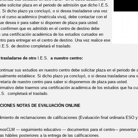
ebe solicitar plaza en el periodo de admisión que dicho I.E.S.
. Si dicho plazo ya concluyó, o si desea trasladarse una vez
el curso académico (matrícula viva), debe contactar con el
que desea ir para saber si disponen de plaza para usted.
 confirmen que es admitido en el centro de destino debe
os una certificación académica de los estudios cursados en
tro para entregar en el centro de destino. Una vez realice ese
 I.E.S. de destino completará el traslado.
asladarse de otro
I.E.S.
a nuestro centro:
ontinuar sus estudios en nuestro centro debe solicitar plaza en el periodo de
almente establece. Si dicho plazo ya concluyó, o si desea trasladarse una 
retaría de nuestro centro para saber si disponemos de plaza para usted.
irmativo debe traernos una certificación académica de los estudios que ha cu
E.S. completará el traslado.
CIONES NOTAS DE EVALUACIÓN ONLINE
 de reclamaciones de calificaciones (Evaluación final ordinaria ESO y Bac
mosCLM --- seguimiento educativo --- documentos para el centro--- presentar n
as hábiles posteriores a la entrega de las calificaciones.