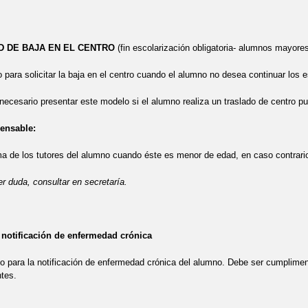
D DE BAJA EN EL CENTRO
(fin escolarización obligatoria- alumnos mayore
 solicitar la baja en el centro cuando el alumno no desea continuar
rio presentar este modelo si el alumno realiza un traslado de centro pues
nsable:
os tutores del alumno cuando éste es menor de edad, en caso contrario el
r duda, consultar en secretaría.
notificación de enfermedad crónica
la notificación de enfermedad crónica del alumno. Debe ser cumplimenta
tes.