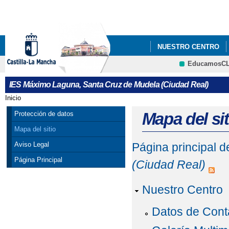
Pa
co
pri
NUESTRO CENTRO
EducamosC
DEPARTAMENTOS
IES Máximo Laguna, Santa Cruz de Mudela (Ciudad Real)
Inicio
Se encuentra usted aquí
Mapa del sit
Protección de datos
Mapa del sitio
Aviso Legal
Página principal 
Página Principal
(Ciudad Real)
Nuestro Centro
Datos de Cont