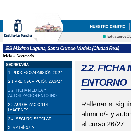
Pa
co
pri
NUESTRO CENTRO
EducamosC
DEPARTAMENTOS
IES Máximo Laguna, Santa Cruz de Mudela (Ciudad Real)
Inicio
»
Secretaría
Se encuentra usted aquí
SECRETARÍA
2.2. FICH
1.-PROCESO ADMISIÓN 26-27
ENTORNO
2.1 PREINSCRIPCIÓN 2026/27
2.2. FICHA MÉDICA Y
AUTORIZACIÓN ENTORNO
Rellenar el sigui
2.3 AUTORIZACIÓN DE
IMÁGENES
alumno/a y autor
2.4. SEGURO ESCOLAR
el curso 26/27:
3. MATRÍCULA