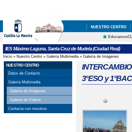
Pa
co
pri
NUESTRO CENTRO
EducamosC
DEPARTAMENTOS
IES Máximo Laguna, Santa Cruz de Mudela (Ciudad Real)
Inicio
»
Nuestro Centro
»
Galería Multimedia
»
Galería de Imágenes
Se encuentra usted aquí
INTERCAMBIO L
NUESTRO CENTRO
Datos de Contacto
3°ESO y 1°BAC
Galería Multimedia
Galería de Imágenes
Galería de Vídeos
Contacta con nosotros